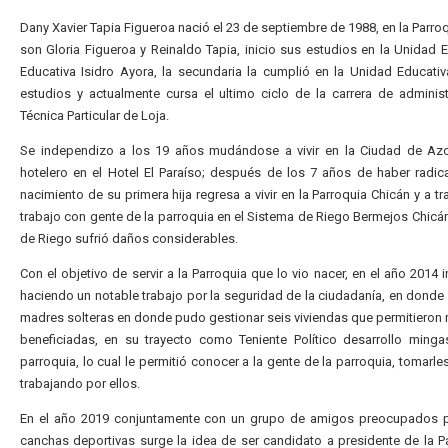
Dany Xavier Tapia Figueroa nació el 23 de septiembre de 1988, en la Parro
son Gloria Figueroa y Reinaldo Tapia, inicio sus estudios en la Unidad 
Educativa Isidro Ayora, la secundaria la cumplió en la Unidad Educat
estudios y actualmente cursa el ultimo ciclo de la carrera de admini
Técnica Particular de Loja.
Se independizo a los 19 años mudándose a vivir en la Ciudad de Azo
hotelero en el Hotel El Paraíso; después de los 7 años de haber radi
nacimiento de su primera hija regresa a vivir en la Parroquia Chicán y a 
trabajo con gente de la parroquia en el Sistema de Riego Bermejos Chicán
de Riego sufrió daños considerables.
Con el objetivo de servir a la Parroquia que lo vio nacer, en el año 2014
haciendo un notable trabajo por la seguridad de la ciudadanía, en donde 
madres solteras en donde pudo gestionar seis viviendas que permitieron me
beneficiadas, en su trayecto como Teniente Político desarrollo ming
parroquia, lo cual le permitió conocer a la gente de la parroquia, tomarle
trabajando por ellos.
En el año 2019 conjuntamente con un grupo de amigos preocupados por 
canchas deportivas surge la idea de ser candidato a presidente de la P